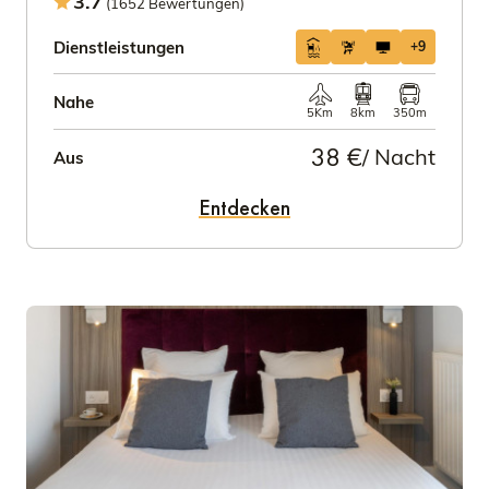
3.7
(1652 Bewertungen)
Dienstleistungen
+9
Nahe
5Km
8km
350m
38 €
/ Nacht
Aus
Entdecken