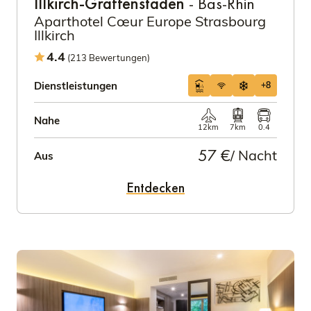
Illkirch-Graffenstaden
- Bas-Rhin
Aparthotel Cœur Europe Strasbourg
Illkirch
4.4
(213 Bewertungen)
Dienstleistungen
+8
Nahe
12km
7km
0.4
57 €
/ Nacht
Aus
Entdecken