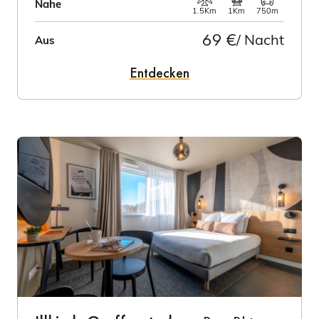
Nahe
1.5Km
1Km
750m
69 €
/ Nacht
Aus
Entdecken