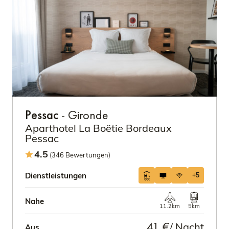
Pessac
- Gironde
Aparthotel La Boëtie Bordeaux
Pessac
4.5
(346 Bewertungen)
Dienstleistungen
+5
Nahe
11.2km
5km
41 €
/ Nacht
Aus