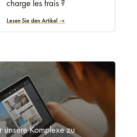
charge les frais ?
e Altstadt und die historischen Gebäude.
Lesen Sie den Artikel
des Zimmer verfügt über bequeme Betten für Erwachsene
 überzeugen Sie sich selbst von der Qualität und Ruhe
res Aufenthalts einfach und bequem. Ob für eine Nacht
dre-et-Loire
tostunde von Beauval entfernt und ist ein ideales Ziel,
 unsere Komplexe zu