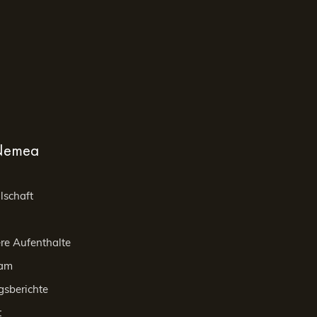
 Zoo von Beauval oder in Tours in einem unserer Appart’Hôtels 
enthalt mit Nemea. Wenn Sie auf der Suche nach einer komfortab
nes Hotels genießen möchten – prüfen Sie unsere Verfügbarkeite
hen Sie unsere Website oder kontaktieren Sie unser Team. Wir 
enen Aufenthalt zu bereiten.
Nemea
lschaft
re Aufenthalte
eam
gsberichte
t