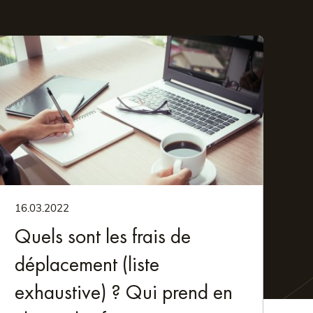
en. Wir wissen, dass guter Service den Unterschied
ehmer machen:
16.03.2022
henswürdigkeiten
Quels sont les frais de
déplacement (liste
n. Nutzen Sie Ihren Aufenthalt, um Saint-Aignan mit
exhaustive) ? Qui prend en
– zu erkunden. Probieren Sie die lokalen Weine und