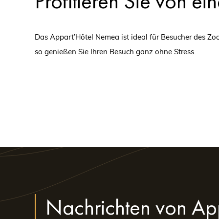
Profitieren Sie von e
Das Appart’Hôtel Nemea ist ideal für Besucher des Zo
so genießen Sie Ihren Besuch ganz ohne Stress.
Genießen Sie eine v
Services
Unsere Appart’Hôtels sind darauf ausgelegt, unseren 
eine Küchenecke
einen oder mehrere Schlafräume
einen gemütlichen Wohnbereich
Nachrichten von Ap
ein modernes Bad