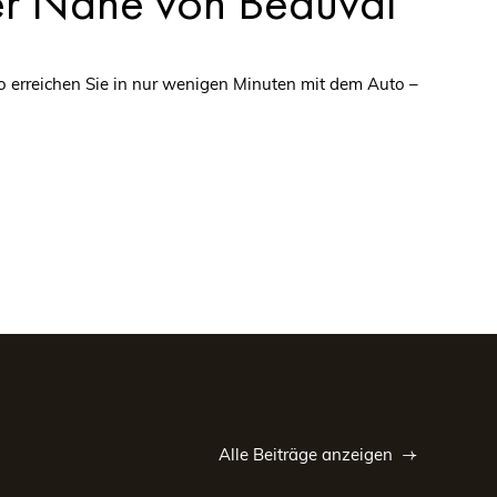
 der Nähe von Beauval
o erreichen Sie in nur wenigen Minuten mit dem Auto –
ung und erstklassige
r:
Alle Beiträge anzeigen