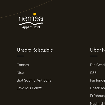
Nutzen Sie die Gelegenheit, während Ihres Besuchs im
unsere Sonderangebote für einen unvergesslichen Auf
Ausstattung sind – und dabei die Annehmlichkeiten ei
Für Reservierungen oder weitere Informationen besuc
willkommen zu heißen und Ihnen einen rundum gelung
Unsere Reiseziele
Über 
Cannes
Die Gesel
Nice
CSE
Biot Sophia Antipolis
Für länge
Levallois Perret
Unser T
Erfahrun
Nachrich