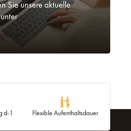
en Sie unsere aktuelle
unter
halt ist
re herunter
g d-1
Flexible Aufenthaltsdauer