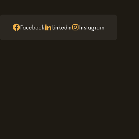
zu übernachten. Buchen Sie jetzt und sichern Sie sich
len Unterkunft mit Terrasse, Garten und hochwertiger
n.
Facebook
Linkedin
Instagram
freuen uns darauf, Sie bald in unseren Appart’Hôtels