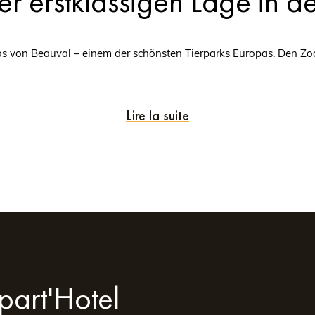
iner erstklassigen Lage in
os von Beauval – einem der schönsten Tierparks Europas. Den Zo
oll ausgestattete Wohn
Lire la suite
Gästen maximalen Komfort zu bieten. Jede Unterkunft verfügt übe
part'Hotel