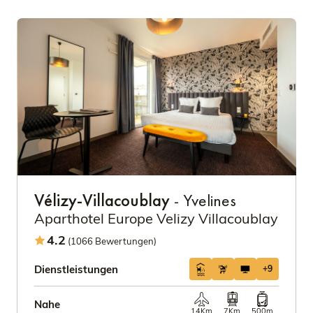
Vélizy-Villacoublay
- Yvelines
Aparthotel Europe Velizy Villacoublay
4.2
(1066 Bewertungen)
Dienstleistungen
+9
Nahe
14Km
7Km
500m