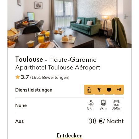
Toulouse
- Haute-Garonne
Aparthotel Toulouse Aéroport
3.7
(1651 Bewertungen)
Dienstleistungen
+9
Nahe
5Km
8km
350m
38 €
/ Nacht
Aus
Entdecken