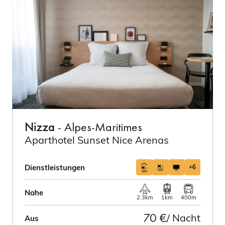
Nizza
- Alpes-Maritimes
Aparthotel Sunset Nice Arenas
Dienstleistungen
+6
Nahe
2.3km
1km
400m
70 €
/ Nacht
Aus