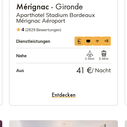
Mérignac
- Gironde
Aparthotel Stadium Bordeaux
Mérignac Aéroport
4
(2829 Bewertungen)
Dienstleistungen
+8
Nahe
3.3Km
5.4Km
41 €
/ Nacht
Aus
Entdecken