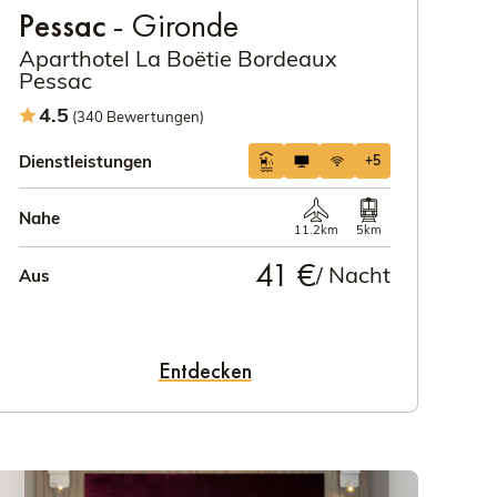
Pessac
- Gironde
Aparthotel La Boëtie Bordeaux
Pessac
4.5
(340 Bewertungen)
Dienstleistungen
+5
Nahe
11.2km
5km
41 €
/ Nacht
Aus
Entdecken