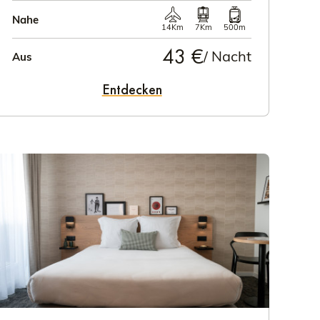
Nahe
14Km
7Km
500m
43 €
/ Nacht
Aus
Entdecken