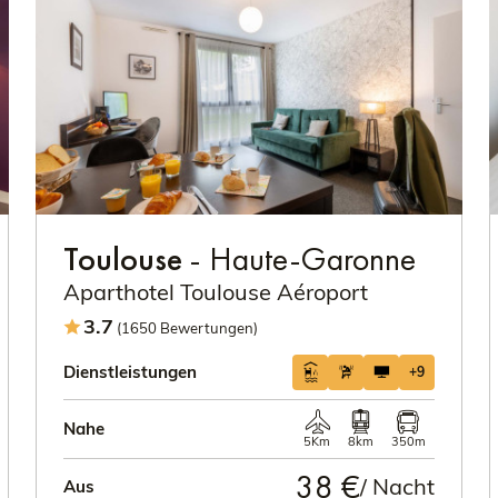
Toulouse
- Haute-Garonne
Aparthotel Toulouse Aéroport
3.7
(1650 Bewertungen)
Dienstleistungen
+9
Nahe
5Km
8km
350m
38 €
/ Nacht
Aus