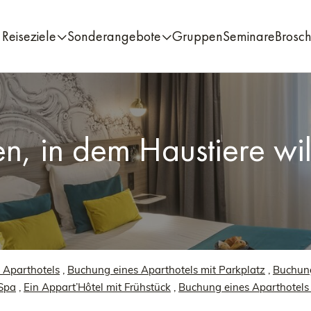
Reiseziele
Sonderangebote
Gruppen
Seminare
Brosc
en, in dem Haustiere w
n Aparthotels
,
Buchung eines Aparthotels mit Parkplatz
,
Buchung
 Spa
,
Ein Appart’Hôtel mit Frühstück
,
Buchung eines Aparthotels 