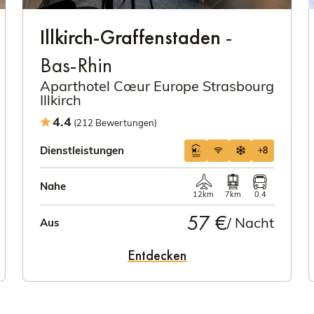
Illkirch-Graffenstaden
-
Bas-Rhin
Aparthotel Cœur Europe Strasbourg
Illkirch
4.4
(212 Bewertungen)
Dienstleistungen
+8
Nahe
12km
7km
0.4
57 €
/ Nacht
Aus
Entdecken