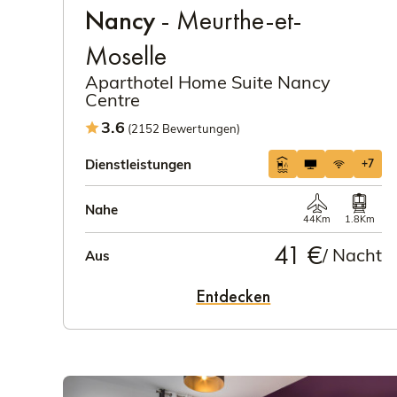
Nancy
- Meurthe-et-
Moselle
Aparthotel Home Suite Nancy
Centre
3.6
(2152 Bewertungen)
Dienstleistungen
+7
Nahe
44Km
1.8Km
41 €
/ Nacht
Aus
Entdecken