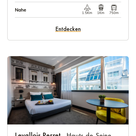
Nahe
1.5Km
1Km
750m
Entdecken
Levallois Perret
- Hauts-de-Seine