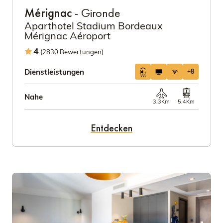
Mérignac
- Gironde
Aparthotel Stadium Bordeaux
Mérignac Aéroport
4
(2830 Bewertungen)
Dienstleistungen
+8
Nahe
3.3Km
5.4Km
Entdecken