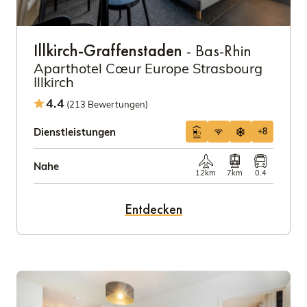
Illkirch-Graffenstaden
- Bas-Rhin
Aparthotel Cœur Europe Strasbourg
Illkirch
4.4
(213 Bewertungen)
Dienstleistungen
+8
Nahe
12km
7km
0.4
Entdecken