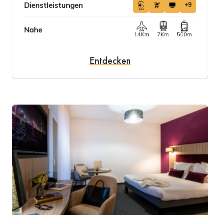
Dienstleistungen
+9
Nahe
14Km
7Km
500m
Entdecken