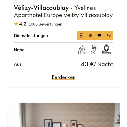
Vélizy-Villacoublay
- Yvelines
Aparthotel Europe Velizy Villacoublay
4.2
(1065 Bewertungen)
Dienstleistungen
+9
Nahe
14Km
7Km
500m
43 €
/ Nacht
Aus
Entdecken