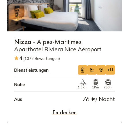
Nizza
- Alpes-Maritimes
Aparthotel Riviera Nice Aéroport
4
(1072 Bewertungen)
Dienstleistungen
+11
Nahe
1.5Km
1Km
750m
76 €
/ Nacht
Aus
Entdecken