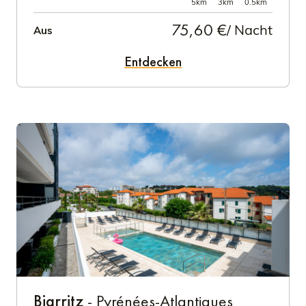
5km
3km
0.5km
75,60 €
/ Nacht
Aus
Entdecken
Biarritz
- Pyrénées-Atlantiques