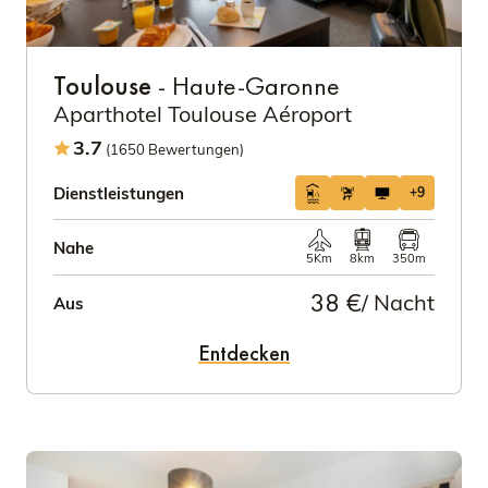
Toulouse
- Haute-Garonne
Aparthotel Toulouse Aéroport
3.7
(1650 Bewertungen)
Dienstleistungen
+9
Nahe
5Km
8km
350m
38 €
/ Nacht
Aus
Entdecken