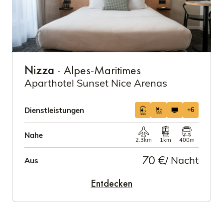
Nizza
- Alpes-Maritimes
Aparthotel Sunset Nice Arenas
Dienstleistungen
+6
Nahe
2.3km
1km
400m
70 €
/ Nacht
Aus
Entdecken