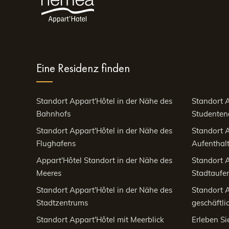
Je nach Lust, Laune und Jahreszeit haben Sie verschie
Mit der Barque à corn
Eine Residenz finden
Die eindrucksvollste Art bleibt die Fahrt mit der Barqu
bewahren. Ob geführt oder individuell – die Fahrt da
Standort Appart'Hôtel in der Nähe des
Standort A
Himmel und Wasser zu schweben scheinen. Abfahrtspun
Bahnhofs
Studenten
Zu Fuß oder im Kanu: 
Standort Appart'Hôtel in der Nähe des
Standort A
Flughafens
Aufenthalt
Appart'Hôtel Standort in der Nähe des
Standort A
Meeres
Stadtaufen
Für Wanderfreunde bietet der Lehrpfad der Hortillon
führt entlang von Kanälen, blumengeschmückten Ufe
Standort Appart'Hôtel in der Nähe des
Standort A
Stadtzentrums
geschäftli
zu geschützten Naturbereichen.
Sportbegeisterte können sich auch für eine Kanufahrt e
Standort Appart'Hôtel mit Meerblick
Erleben Si