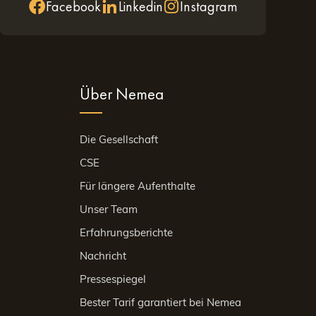
Facebook
Linkedin
Instagram
lebnis
Über Nemea
 um die friedliche Atmosphäre und die Artenvielfalt zu
gel – eine Szenerie, in der die Gärten zwischen
Die Gesellschaft
ntrum entfernt.
CSE
 Natur
Für längere Aufenthalte
Unser Team
Erfahrungsberichte
e Strecke verbindet Amiens, Rivery und Camon und
Nachricht
am Quai Bélu über Vogelbeobachtungszonen bis hin
Pressespiegel
Bester Tarif garantiert bei Nemea
eine Fahrt mit dem Heißluftballon über das