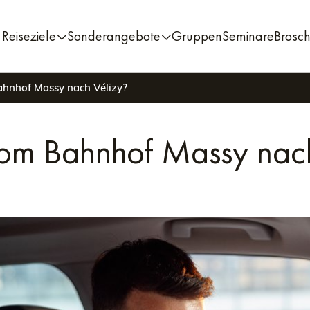
Reiseziele
Sonderangebote
Gruppen
Seminare
Brosc
hnhof Massy nach Vélizy?
om Bahnhof Massy nach