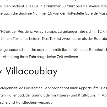
slinien bedient. Die Buslinie Nummer 60 fährt beispielsweise di
ie auch die Buslinie Nummer 15 von der Haltestelle Gare de Massy
t'Hôte
l
, der Residenz Vélizy Europe, zu gelangen, die sich in 12
r ein Taxi entscheiden. Das Taxi ist zwar teurer als der Bus, aber
el genauso schnell. Im oder in unmittelbarer Nähe des Bahnhofs
er Abholung Ihres Fahrzeugs keine Zeit verlieren.
zy-Villacoublay
 Gelegenheit, das vielseitige Serviceangebot Ihrer Appart'Hôtel-R
n Hallenbad, der Sauna oder im Fitness- und Kraftraum. Ihr Ap
äsche und Handtüchern versorgt.