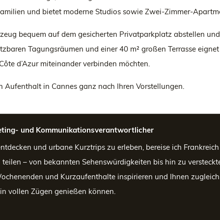
amilien und bietet moderne Studios sowie Zwei-Zimmer-Apartmen
zeug bequem auf dem gesicherten Privatparkplatz abstellen und
l nutzbaren Tagungsräumen und einer 40 m² großen Terrasse eign
r Côte d’Azur miteinander verbinden möchten.
en Aufenthalt in Cannes ganz nach Ihren Vorstellungen.
ting- und Kommunikationsverantwortlicher
 entdecken und urbane Kurztrips zu erleben, bereise ich Frankreic
u teilen – von bekannten Sehenswürdigkeiten bis hin zu versteck
Wochenenden und Kurzaufenthalte inspirieren und Ihnen zugleich 
 in vollen Zügen genießen können.