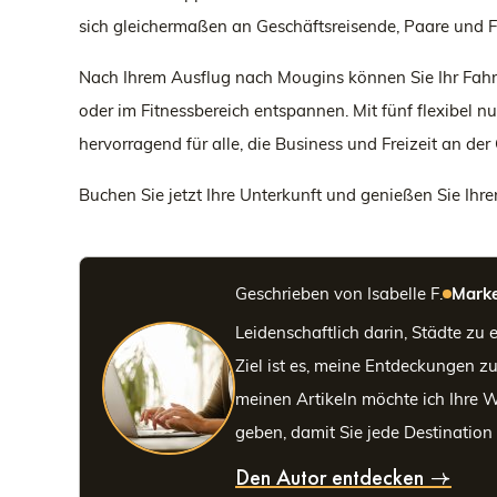
sich gleichermaßen an Geschäftsreisende, Paare und F
Nach Ihrem Ausflug nach Mougins können Sie Ihr Fahr
oder im Fitnessbereich entspannen. Mit fünf flexibe
hervorragend für alle, die Business und Freizeit an de
Buchen Sie jetzt Ihre Unterkunft und genießen Sie Ihr
Geschrieben von Isabelle F.
Marke
Leidenschaftlich darin, Städte zu
Ziel ist es, meine Entdeckungen z
meinen Artikeln möchte ich Ihre 
geben, damit Sie jede Destination
Den Autor entdecken