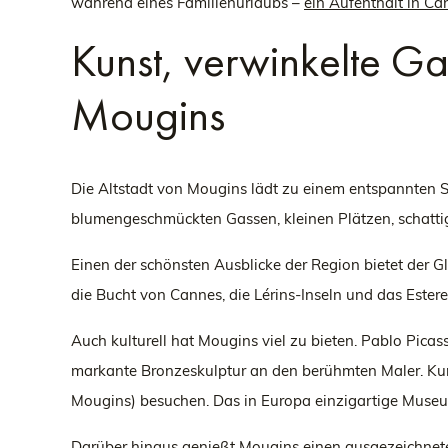
während eines Familienurlaubs –
ein Aufenthalt in C
Kunst, verwinkelte Ga
Mougins
Die Altstadt von Mougins lädt zu einem entspannten Sp
blumengeschmückten Gassen, kleinen Plätzen, schatt
Einen der schönsten Ausblicke der Region bietet der 
die Bucht von Cannes, die Lérins-Inseln und das Estere
Auch kulturell hat Mougins viel zu bieten. Pablo Picas
markante Bronzeskulptur an den berühmten Maler. Kun
Mougins) besuchen. Das in Europa einzigartige Museu
Darüber hinaus genießt Mougins einen ausgezeichneten 