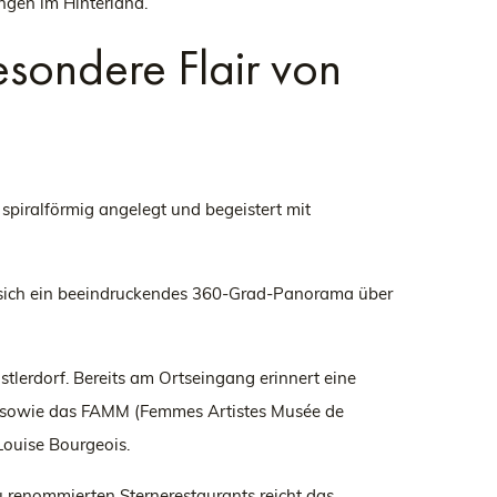
ngen im Hinterland.
esondere Flair von
 spiralförmig angelegt und begeistert mit
et sich ein beeindruckendes 360-Grad-Panorama über
stlerdorf. Bereits am Ortseingang erinnert eine
ie sowie das FAMM (Femmes Artistes Musée de
ouise Bourgeois.
u renommierten Sternerestaurants reicht das