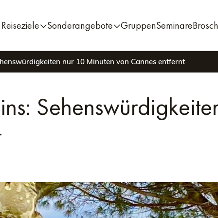
Reiseziele
Sonderangebote
Gruppen
Seminare
Brosc
henswürdigkeiten nur 10 Minuten von Cannes entfernt
ns: Sehenswürdigkeite
t