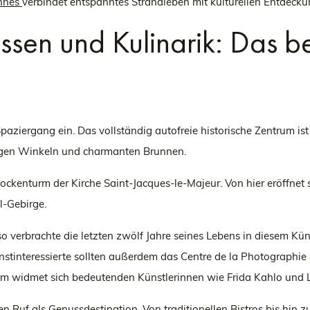
annes
verbindet entspanntes Strandleben mit kulturellen Entdecku
ssen und Kulinarik: Das b
aziergang ein. Das vollständig autofreie historische Zentrum ist
igen Winkeln und charmanten Brunnen.
Glockenturm der Kirche Saint-Jacques-le-Majeur. Von hier eröffn
l-Gebirge.
so verbrachte die letzten zwölf Jahre seines Lebens in diesem Kün
stinteressierte sollten außerdem das Centre de la Photograph
m widmet sich bedeutenden Künstlerinnen wie Frida Kahlo und L
Ruf als Genussdestination. Von traditionellen Bistros bis hin z