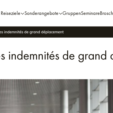
Reiseziele
Sonderangebote
Gruppen
Seminare
Brosc
les indemnités de grand déplacement
les indemnités de gran